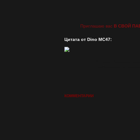
Приглашаю вас
В СВОЙ ПА
Цитата от Dino MC47:
Не давай погасить свое
Все когда-то останеть
КОММЕНТАРИИ