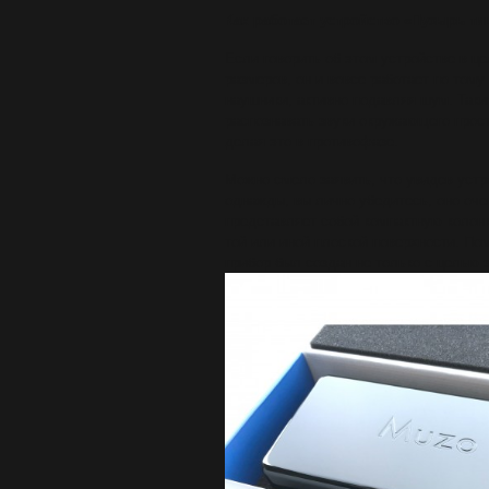
Как работает устройство «Пузырь т
Если говорить об этом устройстве в це
размеров, он и вовсе работает по тому
наушники, активно подавляя шум. Таки
распознавать звуки окружающего простр
делая это в противофазе.
Можно смело заявить, что увидев уст
однажды, вы лично убедитесь, оно оче
представляет собой компактную колонку
той или иной плоской поверхности. Поми
прибор был создан не только с целью 