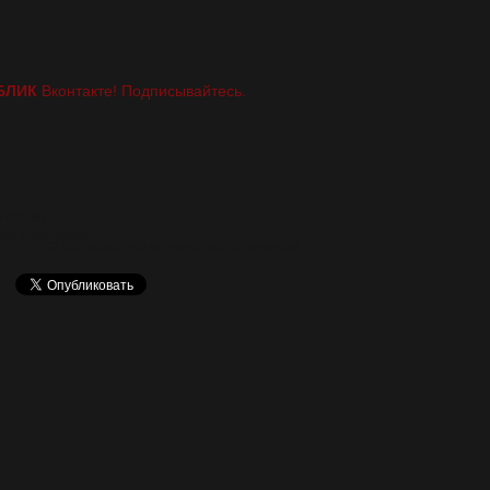
БЛИК
Вконтакте! Подписывайтесь.
 пламя,
ся в прошлом!
© Все когда-то останеться в прошлом