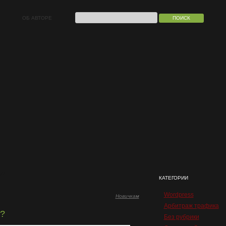
ОБ АВТОРЕ
ы?
КАТЕГОРИИ
Wordpress
Новичкам
Арбитраж трафика
ы?
Без рубрики