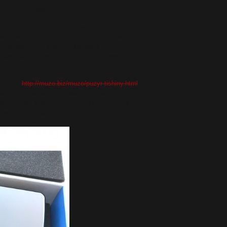
ишины»? Особенности
лом, то это своего рода прибор компактных
 же принципу, что собственно и акустические
м образом, устройство начинает
анства, в результате чего, генерируя их,
ройство
http://muzo.biz/muzo/puzyr-tishiny.html
нь эффективное и удобное, так как
, которая крепится с особой легкостью к
мо всего сказанного, стоит учесть и то, что
защиты приватности.