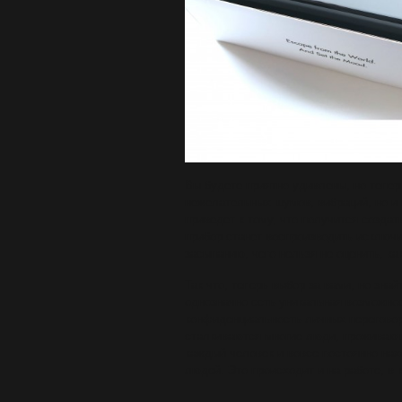
Вы будете приятно удивлены, но тепер
нежелательных шумов, вибраций, но и 
приведет к тому, что получится создат
прибор станет воспроизводить исключи
засыпанию, чего нельзя не оценить, ка
Так что, теперь выбор за вами, но знай
однозначно есть уникальная возможно
конфиденциальность личных переговоро
сталкиваются многие люди, проживающ
каждый человек и вовсе постоянно нах
людей. Это происходит и на работе, в к