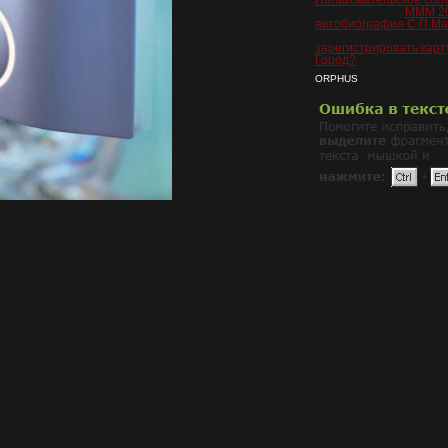
Пользовательское сог
Лидия
к записи
МММ 20
автобиография С.П.М
Иван Калинин
к запис
зарегистрировать карт
Город?
ORPHUS
оживающий в крупном мегаполисе, как
а, вечного гама, от которого так хочется
о же, если подойти к этому вопросу
, когда инновационные технологии
еса, то проблему можно эффективно и
о, проблема решалась при помощи установки
лось. Учтите, появилось инновационное
и навсегда решит эту проблему. Устройство
чит, стоит обязательно начать изучать его
сти и целый ряд удивительных преимуществ.