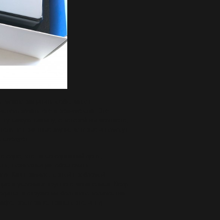
ь можно защитить себя, как от
использовать его в режиме сна. Это
ь ту самую тишину, о которой вы мечтаете,
тельно приятные звуки, которые и помогут
к следует.
те одно, что на сегодняшний день,
сть, позволяющая обеспечить
в. Как правило, с этой проблемой
ие в условиях крупного мегаполиса. Ведь
одится в окружении большого количества
афе, ресторане, транспорте, и т.д.