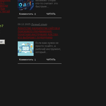
лашение
вызывает споры:
17:
кто-то считает это
авроди
быстрым...
и
Как
у Читай
Комментить
ЧИТАТЬ
0
09.12.2025
Личный опыт
Агентство разработки сайтов и
поискового продвижения:
понятная инструкция для тех,
кто выбирает подрядчика
Если вам нужно не
просто «сайт», а
рабочий инструмент,
который...
Комментить
ЧИТАТЬ
1