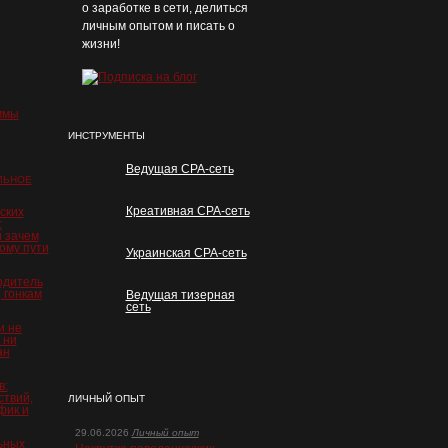
о заработке в сети, делиться
личным опытом и писать о
жизни!
ммы
ИНСТРУМЕНТЫ
Ведущая CPA-сеть
ЛЬНОЕ
Креативная CPA-сеть
ских
:
и зачем
ому пути
Украинская CPA-сеть
одитель
 гонкам
Ведущая тизерная
сеть
и не
 ни
ан
в:
ствий,
ЛИЧНЫЙ ОПЫТ
фик и
29.06.2026
Личный опыт
ьных