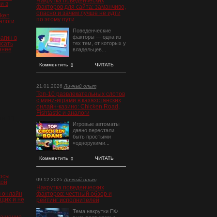
Накрутка поведенческих
и в
факторов для сайта: заманчиво,
опасно и зачем лучше не идти
cken
по этому пути
налоги
Поведенческие
факторы — одна из
агин в
исать
тех тем, от которых у
ннее
владельцев...
Комментить
ЧИТАТЬ
0
21.01.2026
Личный опыт
Топ‑10 развлекательных слотов
с мини‑играми в казахстанских
онлайн‑казино: Chicken Road,
Fishtastic и аналоги
та 1"]
Игровые автоматы
давно перестали
быть простыми
«однорукими...
Комментить
ЧИТАТЬ
0
рсы
09.12.2025
Личный опыт
кой
Накрутка поведенческих
 онлайн
факторов: честный обзор и
щих и не
рейтинг исполнителей
Тема накрутки ПФ