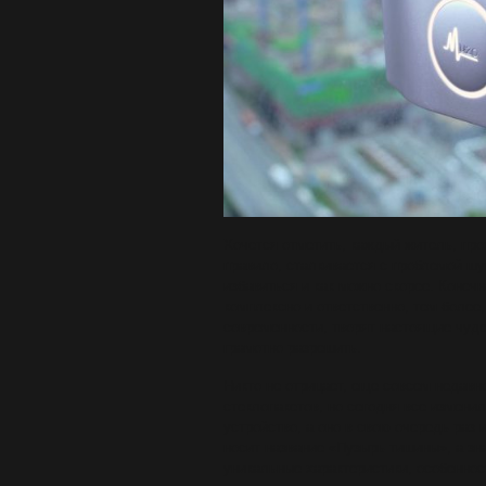
Хочется отметить, каждый житель, пр
правило, сталкивается с проблемой шум
избавиться и как можно скорее. Конечн
комплексно и ответственно, тем более
современности, творят настоящие чуд
грамотно разрешить.
Никто не отрицает, еще совсем недавн
стеклопакетов, но сегодня все измени
устройство, а оно в свою очередь раз 
носит название «Пузырь тишины», а зна
уникальные характеристики, особенно