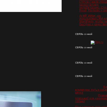
слотов с мини‑играм
казахстанских
онлайн‑казино: Chi
Road, Fishtastic и а
AI WP Writer: как
использовать ИИ-пл
WordPress, чтобы п
быстрее и качестве
СВЯЗЬ
со мной
СВЯЗЬ
со мной
[contact-form-7 id="158"
title="Форма для контак
СВЯЗЬ
со мной
СВЯЗЬ
со мной
Свежие комментарии
Мирослава
к записи
Ку
кондитера: путь к слад
мечте
Есения
к записи
Прием
платежей для начинаю
только!
Вячеслав
к записи