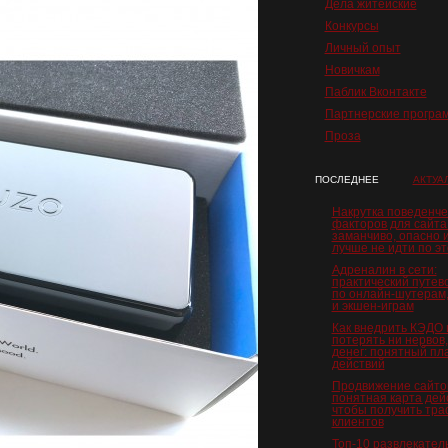
Дела житейские
Конкурсы
Личный опыт
Новичкам
Паблик Вконтакте
Партнерские програ
Проза
ПОСЛЕДНЕЕ
АКТУА
Накрутка поведенче
факторов для сайта
заманчиво, опасно 
лучше не идти по эт
Адреналин в сети:
практический путев
по онлайн-шутерам,
и экшен-играм
Как внедрить КЭДО 
потерять ни нервов,
денег: понятный пл
действий
Продвижение сайто
понятная карта дей
чтобы получить тра
клиентов
Топ‑10 развлекател