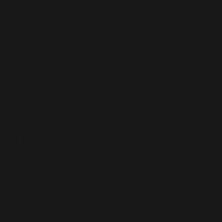
Разделяйте сложные маршруты на отдельные
осторожностью: это может быть дешевле, но 
стыковки выше.
Если видите подозрительно низкую цену, пров
в ней включено и нет ли ошибок в датах.
Возврат и изменения: чего стоит боя
как подготовиться
Самая неприятная часть — это необходимост
планы. Планировать заранее стоит не только 
но и защиту от форс-мажора.
Если важна гибкость, выбирайте тариф с во
бесплатного изменения или купите страхован
которое покроет отмену по уважительным пр
При этом страховой продукт всегда надо чит
внимательно: не все ситуации покрываются
автоматически.
Частые ошибки и как их избежать