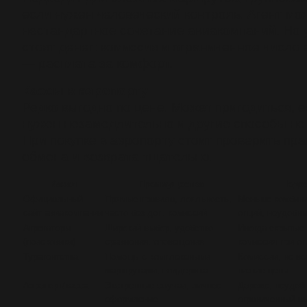
если нужен человеческий контроль. Агент мо
нестандартное сочетание авиакомпаний. Но 
стоят денег: комиссия и ограниченное число
— расплата за комфорт.
Кассы в аэропорту
Редко выгодно по цене. Может пригодиться, е
нужен незамедлительно и другие способы не
При покупке в аэропорту стоит проверить пр
обмена и возврата тщательно.
Канал
Преимущества
Недос
Официальный
Прямые правила, лояльность,
Меньше комбин
сайт авиакомпании
часто без доп. комиссий
опций, неудобн
Агрегаторы
Широкий выбор, удобство
Иногда скрытые
(поисковики)
сравнения, оповещения
комиссия при о
Турагентства
Помощь с комплексными
Комиссии, не вс
маршрутами, поддержка
низкие цены
Аэропорт/касса
Экстренные случаи, личное
Дороже, неудоб
оформление
ограниченный в