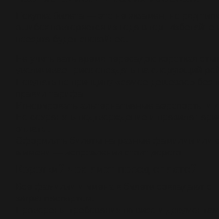
Покупка билета — это не экзамен, но ряд тип
ошибок повторяется из года в год. Избегайте 
поездка будет спокойнее.
Не учитывать время пересадок: короткая сты
увеличивает риск опоздать на следующий рей
Покупать по принципу «самое дешевое» без 
правил тарифа.
Игнорировать альтернативные аэропорты и д
Не сохранять подтверждение и правила тари
оплаты.
Оформлять билеты на разные фамилии или 
в имени — исправления стоят дорого.
Короткий чек-лист перед оплатой
Все фамилии и имена в билете совпадают с
загранпаспортом.
Проверены требования по визе и документам