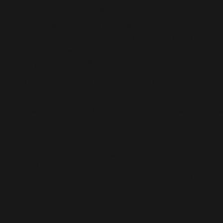
разным способам.
Сохраните анкеты с данными пассажиров з
это ускоряет процесс и снижает ошибки.
После покупки распечатайте или сохранит
электронный билет и правила тарифа.
Полезные лайфхаки, которые реальн
работают
Небольшие приёмы помогают экономить время
Некоторые из них очевидны, другие — резул
практики.
Используйте точки и мили: они часто покрыв
стоимости или обеспечивают апгрейд.
Подписывайтесь на рассылки авиакомпаний:
приходят туда первыми.
Сравнивайте цену за весь перелёт, а не толь
тариф.