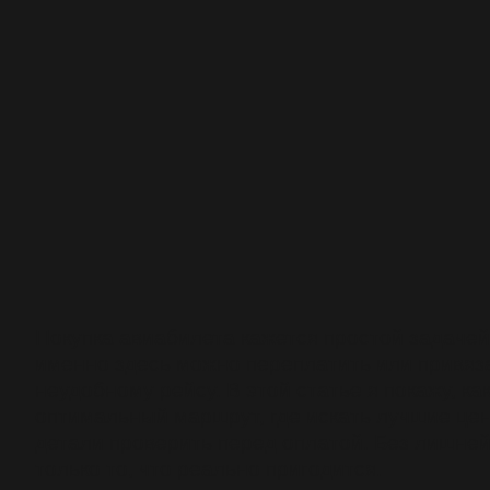
Покупка авиабилета кажется простой задачей
именно здесь можно переплатить или привяза
неудобному рейсу. В этой статье я покажу, ка
оптимальный маршрут, где искать лучшие цен
детали проверить перед оплатой. Без лишне
только то, что реально пригодится.