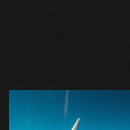
Когда лучше покупать билет
Идеального рецепта нет, но некоторые зако
сохраняются. Цены меняются динамично: они
заполнения рейса, сезона и специальных акц
есть гибкость, вы выигрываете.
Обычно лучше избегать покупки в последний 
если только вы не ищете «горящие» предлож
плановой поездки удобнее отследить цену за
поймать снижение с помощью оповещений. П
несколько недель до вылета часто даёт бала
ценой и выбором мест.