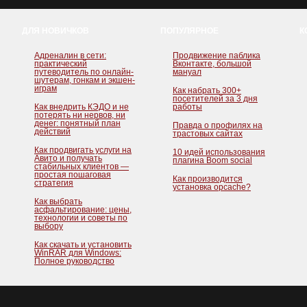
ДЛЯ НОВИЧКОВ
ПОПУЛЯРНОЕ
К
Адреналин в сети:
Продвижение паблика
практический
Вконтакте, большой
путеводитель по онлайн-
мануал
шутерам, гонкам и экшен-
играм
Как набрать 300+
посетителей за 3 дня
Как внедрить КЭДО и не
работы
потерять ни нервов, ни
денег: понятный план
Правда о профилях на
действий
трастовых сайтах
Как продвигать услуги на
10 идей использования
Авито и получать
плагина Boom social
стабильных клиентов —
простая пошаговая
Как производится
стратегия
установка opcache?
Как выбрать
асфальтирование: цены,
технологии и советы по
выбору
Как скачать и установить
WinRAR для Windows:
Полное руководство