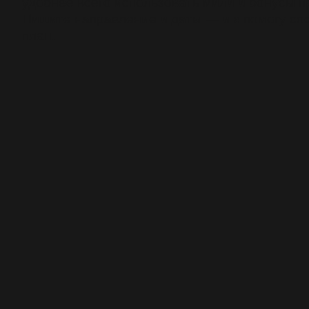
удобнее всего использовать мили и бонусы пр
Пишите направление и даты — и я помогу со
план.