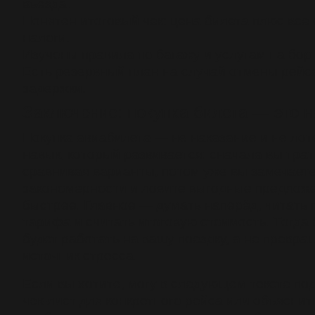
въезда.
Понятен итоговый чек: цена билета плюс все
налоги.
Изучены правила по багажу и услугам на борт
Есть резервный план на случай отмены рейс
задержки.
Заключение: покупка билета — это 
Покупка авиабилета — не наказание и не лот
навык, который развивается: сначала вы трат
сравнивая варианты, потом уже вы замечает
закономерности и ловите выгодные предлож
быстрее. Главное — думать наперёд, читать 
тарифа и считать итоговую стоимость. Тогда 
будет работать на вашу поездку, а не превра
источник стресса.
Если вы хотите, могу в следующем тексте по
чек-лист для конкретного рейса или объяснить