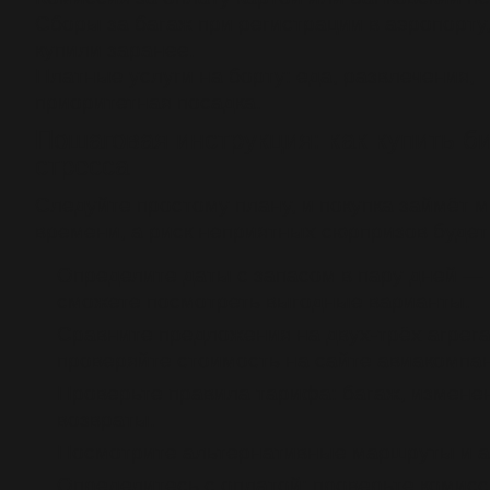
Сборы за багаж при регистрации в аэропорту,
купили заранее.
Платные услуги на борту: еда, развлечения,
приоритетная посадка.
Пошаговая инструкция: как купить би
стресса
Следуйте простому плану, и покупка займёт 
времени, а риск неприятных сюрпризов будет
Определите даты с запасом в пару дней —
сможете посмотреть выгодные варианты.
Сравните предложения на двух-трёх агрега
проверяйте стоимость на сайте авиакомпа
Проверьте правила тарифа: багаж, измене
возвраты.
Посмотрите альтернативные маршруты и а
Определитесь с оплатой: проверьте комисс