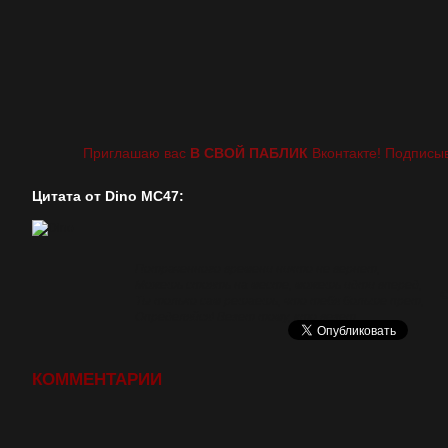
Приглашаю вас
В СВОЙ ПАБЛИК
Вконтакте! Подписыв
Цитата от Dino MC47:
Потраченного времени никто не вернет,
Можешь стоять на месте, можешь идти вперед,
©
Ты только сам решаешь, что тебя больше прет,
Определяйся! Везет тому, кто везет.
КОММЕНТАРИИ