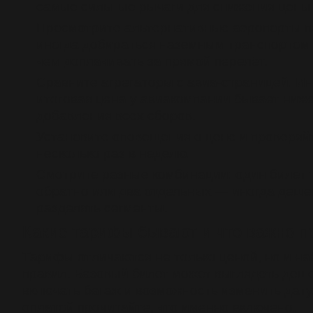
самые сильные рычаги для снижения цены
Просмотрите альтернативные аэропорты п
иногда добираться наземным транспортом
чем доплачивать за прямой перелёт.
Сравните агрегаторы с авиа-страницей. Ин
итоговая цена у авиакомпании бывает ниж
добавления всех сборов.
Установите оповещения о цене и проверяй
несколько раз в неделю.
Смотрите разные комбинации: один билет 
обратно или два отдельных — иногда деше
разделять сегменты.
Какие тарифы бывают и что важно п
Тарифы отличаются не только ценой, но и н
правил. Базовый билет может выглядеть деше
включать багаж и возможность изменить дату
оплатой прочитайте, что именно включено.