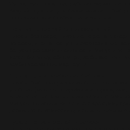
Существует несколько рабочих вариантов пок
Каждый подходит для своей задачи — быстро
понедельно или с гибкостью и выгодой.
Официальные сайты авиакомпаний
Плюсы: без посредников, легче решать спор
вопросы, иногда доступны эксклюзивные тар
бонусы программы лояльности. Минусы: инт
может быть неудобным, редко бывают лучши
комбинированные маршруты.
Агрегаторы и поисковые системы
Плюсы: быстрое сравнение сотен предложен
удобные фильтры по времени и пересадкам,
возможность ставить оповещения о снижени
Минусы: не всегда видно итоговую сумму сраз
добавляются комиссии при оплате через агре
Турагентства и офлайн-продажи
Подходит для сложных маршрутов, групповых