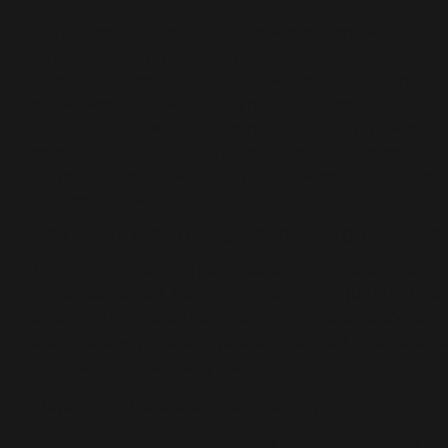
Багаж: сколько мест и какой вес включён, пла
ручная кладь отдельно.
Обмен и возврат: можно ли поменять билет, с
стоит изменение, доступны ли возвраты.
Посадочные места: бесплатный выбор или п
место со стопроцентным пространством.
Переоформление и штрафы: чем выше гибкос
дороже тариф.
Как не попасть на дополнительные 
Дополнительные платежи обычно появляются
неподходящий момент: при регистрации, при
места или при оплате картой. Чтобы избежат
сюрпризов, делайте расчёт полной стоимости
подтверждения покупки.
Обратите внимание на такие пункты:
Комиссия за оплату картой или банковский п