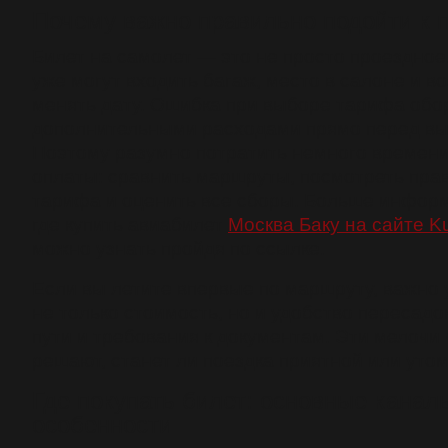
Почему важно правильно подойти к 
Билет на самолет — это не просто проездное
уже могут входить багаж, место в салоне и в
менять дату. Ошибка при выборе тарифа обо
дополнительными расходами прямо перед вы
Поэтому разумно потратить немного времени
оплаты: сравнить маршруты, посмотреть пра
тарифа и оценить все сборы. Больше инфор
где купить авиабилет
Москва Баку на сайте Kup
можно узнать пройдя по ссылке.
Если вы летите впервые по маршруту, важно
не только стоимость, но и удобство пересадок
пути и требования к документам. Эти мелочи 
решают, станет ли поездка приятной или уто
Где покупать билет: основные канал
особенности