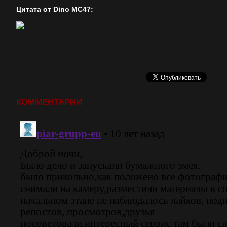
Цитата от Dino MC47:
Правда и ложь - выбери, что важно,
Думай о будущем, забудь про день вчерашний.
Хватит бухать, все можно изменить,
Все в наших руках. Мы хотим жить.
КОММЕНТАРИИ