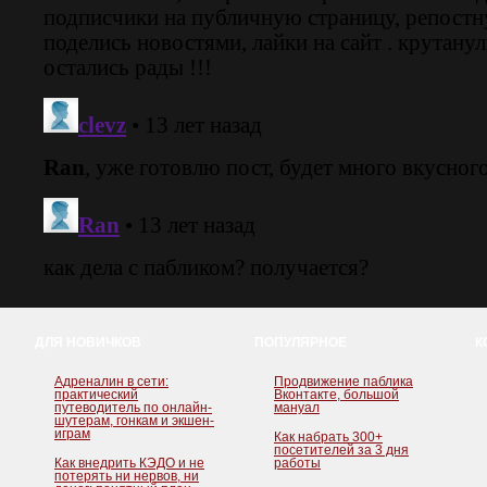
ДЛЯ НОВИЧКОВ
ПОПУЛЯРНОЕ
К
Адреналин в сети:
Продвижение паблика
практический
Вконтакте, большой
путеводитель по онлайн-
мануал
шутерам, гонкам и экшен-
играм
Как набрать 300+
посетителей за 3 дня
Как внедрить КЭДО и не
работы
потерять ни нервов, ни