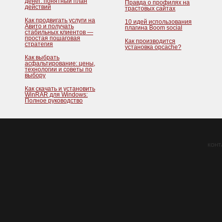
денег: понятный план
Правда о профилях на
действий
трастовых сайтах
Как продвигать услуги на
10 идей использования
Авито и получать
плагина Boom social
стабильных клиентов —
простая пошаговая
Как производится
стратегия
установка opcache?
Как выбрать
асфальтирование: цены,
технологии и советы по
выбору
Как скачать и установить
WinRAR для Windows:
Полное руководство
КОНТ