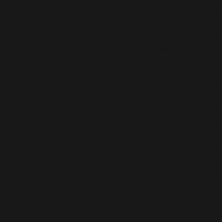
В преддверии создания нового проекта у мен
желание открыть тематический паблик Вконта
сразу после запуска сайта получить первый 
хотел создавать паблик с нуля, но обнаружил
из моих ранее созданных пабликов находитс
VK, хотя раньше вроде был забанен и не выв
поиске. В паблике было около 10к человек, в
боты, но не собачки, поэтому я решил исполь
Дневная посещаемость паблика была около 3
что довольно-таки прискорбно. Тем не менее
хоть каких-то подписчиков это лучше чем нач
нуля.
Я полностью переделал паблик, сделал его б
узкоспециализированным и начал наполнять.
публикую около 15 постов, пользуюсь отлож
публикациями VK, очень удобно, правда отл
можно публиковать лишь 10 записей, но зато 
лишних ссылок, как в случае с публикациями 