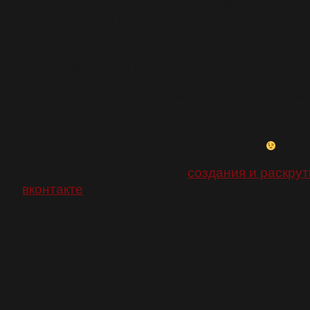
3. Обмен с другими группами и пабликами (ко
посещаемость паблика будет хотя бы 500 чел
день);
4. Спам по заброшенным группам VK;
5. Вотермарки на фотки с адресом группы.
Уже начал покупать рекламу в пабликах, спам
также попробовал рекламу самого VK. Первы
результаты и свои мысли выскажу в ближайш
подписывайтесь, чтобы не пропустить
Если вам интересна тема
создания и раскрут
вконтакте
, я пишу большой и подробный мате
следите за анонсами и подписывайтесь на бл
не пропустить.