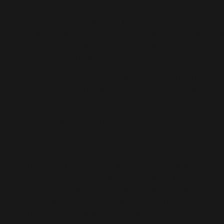
сторонние сервисы.
Но просто публиковать посты смысла нет, не
формировать аудиторию активных подписчик
которые бы участвовали в жизни паблика, ин
трафике с него можно забыть.
Цель №1
— увеличить количество подписчик
000 человек используя белые и серые методы
паблика Вконтакте.
Бюждет:
5000 рублей.
Срок:
до 1 января 2013 года.
Методы:
1. Покупка постов в тематических пабликах;
Покупать буду напрямую, а искать паблики бу
поиск, при помощи блока ссылки в тематичес
пабликах, а также через биржи Trendio, Sociat
2. Покупка рекламы Вконтакте;