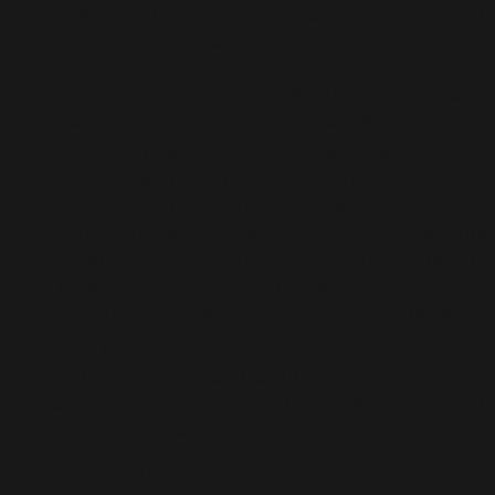
компаниями, которые еще не смогли нараб
портфолио, но если они предложат вам вы
условия, то можно подумать. Но опять же, 
сотрудничать с такими компаниями в тех сл
если в них работают ваши знакомые.
Хочется отметить, что необходимо подыски
студию, которая станет предлагать такие ус
вывод сайтов в топ, при этом делала серь
акцент на продажах интересующей вас про
Помните, что опытные специалисты посто
работают над увеличением конверсии, этот 
свою очередь можно считать ключевым.
Часто можно наткнуться на механических
оптимизаторов, не имеющих опыта работы в
области, а именно – в работе с конверсией, б
не смогут вывести сайт в топ.
Никто не спорит, они приведут к вам трафик, 