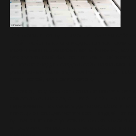
Как правило, сегодня иметь в наличии собст
– сайт действительно модно, так как таким с
можно неплохо зарабатывать. Конечно, если
раскрутить свой бизнес, тот или иной товар, 
то всегда следует создать сайт, позволяющий
реализовать ваши задумки без особых пробл
сложностей, что немаловажно.
Конечно, не у всех есть столько опыта и навы
самостоятельно создать веб – сайт. Но не ст
переживать, так как всегда можно обратиться
помощью к специалистам сео – студий, кото
однозначно помогут вам не только в плане со
и продвижения ресурса, о чем собственно вы
мечтаете.