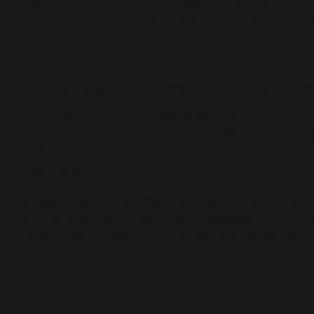
дальнейшем вы сможете заметить, что он вов
конвертируется в клиентов, а ведь на данны
ресурс уже оптимизирован, деньги потрачены
почему всегда нужно относиться к выбору веб
грамотно и ответственно, только тогда есть 
избежать различных неприятностей, проблем
Помните, если пользоваться услугами неч
студии, то они смогут брать часть денег в 
этом ничего не делая.
Заключение
Старайтесь отнестись к выбору подходящей 
студии серьезно, тогда есть возможность оты
наиболее оптимальный и наилучший вариант