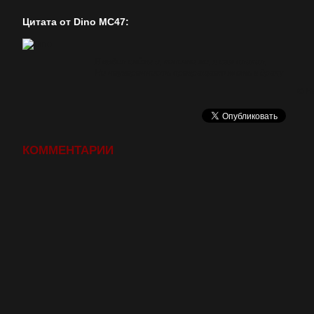
Цитата от Dino MC47:
Я видел слёзы и, конечно же, я сам плакал,
Но неуверенность превращает жизнь в драку
© Н
КОММЕНТАРИИ