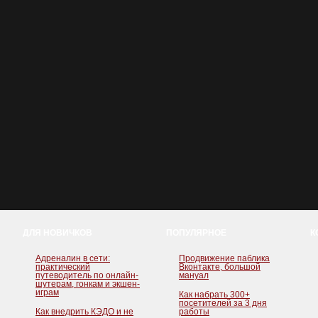
ДЛЯ НОВИЧКОВ
ПОПУЛЯРНОЕ
К
Адреналин в сети:
Продвижение паблика
практический
Вконтакте, большой
путеводитель по онлайн-
мануал
шутерам, гонкам и экшен-
играм
Как набрать 300+
посетителей за 3 дня
Как внедрить КЭДО и не
работы