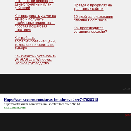
потерять ни нервов, ни
денег: понятный план
Правда о профилях на
действий
трастовых сайтах
Как продвигать услуги на
10 идей использования
Авито и получать
плагина Boom social
стабильных клиентов —
простая пошаговая
Как производится
стратегия
установка opcache?
Как выбрать
асфальтирование: цены,
технологии и советы по
выбору
Как скачать и установить
WinRAR для Windows:
Полное руководство
КОНТ
Https://zastraxuem.com/strax-imushestvo#rec747628318
https://zastraxuem.com/strax-imushestvo#rec747628318
zastraxuem.com
Ссылки:
plan