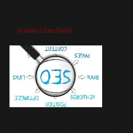
Что следует знать? Полезные советы
Прежде чем выбрать сео – студию, обратите
на
отзывы о Seo-Studio
. Кроме того, вы долж
руководствоваться некоторыми критериями.
Например, в первую очередь следует учест
богатое портфолио – это и есть серьезное
преимущество. Нет смысла сотрудничать 