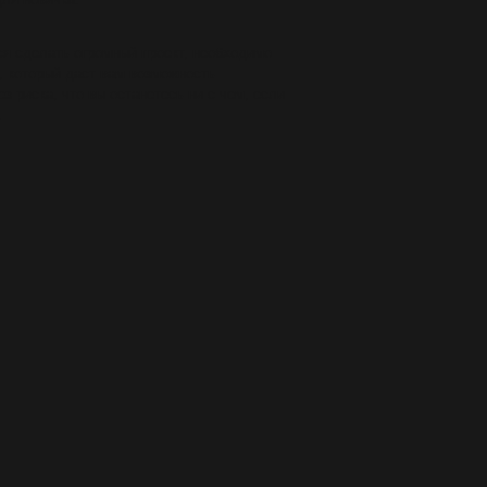
ся сделать огромный проект, необходимо
, который даст вам возможность
 риска, что вы останетесь ни с чем, если
.