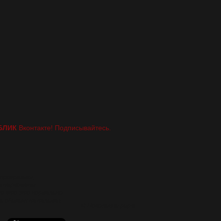
БЛИК
Вконтакте! Подписывайтесь.
 программы,
и наркоманы.
т что это нормально.
 обезьян на пальмах.
© Поколение pepsi