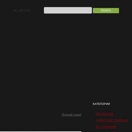
ОБ АВТОРЕ
йтов
КАТЕГОРИИ
Wordpress
Личный опыт
Арбитраж трафика
Без рубрики