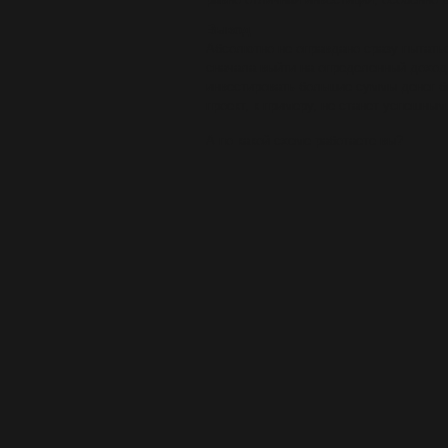
Вывод
Абсолютно не оправдано сразу пытать
сначала выйти на определенный доход
инвестировать большие суммы денег без
проект, к примеру, не станет успешным
А по какой схеме работаете вы?