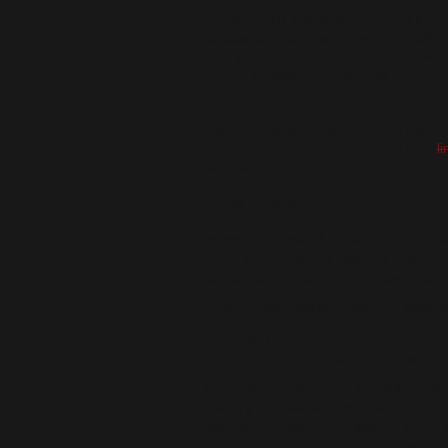
На один сайт у меня уходит 2-3 дня, ес
заказываю у копирайтеров. Если сайт 
есть два варианта, начать его расширят
то ищу ошибки, если найти их не получ
делать новый.
Сайты сразу затачиваются под опреде
контекст, платные архивы (ссылки —
l
admitad.
В чем выгода
минимум вложений, пока это только рас
дней на переработку шаблона и напол
затрат, если писать контент самостоят
узкая специализация позволяет занима
не страшно если ничего не получиться,
уж и большая плата, за урок, главное 
если проект выстрелил, его можно про
сайты у которых не может быть продол
работать, и приносить прибыль, пусть 
равно отличная инвестиция, особенно 