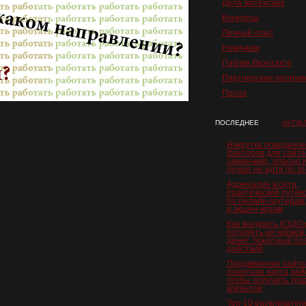
Дела житейские
Конкурсы
Личный опыт
Новичкам
Паблик Вконтакте
Партнерские програ
Проза
ПОСЛЕДНЕЕ
АКТУА
Накрутка поведенче
факторов для сайта
заманчиво, опасно 
лучше не идти по эт
Адреналин в сети:
практический путев
по онлайн-шутерам,
и экшен-играм
Как внедрить КЭДО 
потерять ни нервов,
денег: понятный пл
действий
Продвижение сайто
понятная карта дей
чтобы получить тра
клиентов
Топ‑10 развлекател