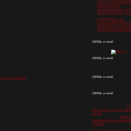
слотов с мини‑играм
казахстанских
онлайн‑казино: Chi
татей об успешных людях, их больших
Road, Fishtastic и а
ые из этих самых людей делятся процессом
AI WP Writer: как
использовать ИИ-пл
а одной мотивации далеко не уедешь! Мало
WordPress, чтобы п
у, сколько сайтов провалилось до того, как
быстрее и качестве
роект, через что им пришлось пройти и с
 говоря, многие раскрывают уже
СВЯЗЬ
со мной
о кто делиться опытом. А ведь опыт, и есть
сто мы видим и слышим фразу, — «Работай и
есть.
СВЯЗЬ
со мной
о работать, с кем работать и в каком
[contact-form-7 id="158"
title="Форма для контак
но на них можно искать ответ десятки лет,
СВЯЗЬ
со мной
тка в Интернет
, то картина становиться
СВЯЗЬ
со мной
торой я пришел совсем недавно, и которую
Свежие комментарии
в.
Мирослава
к записи
Ку
кондитера: путь к слад
мечте
а на 20-100 страниц в месяц, на узкую
Есения
к записи
Прием
а крупными порталами. Уверяю вас, такие
платежей для начинаю
только!
Вячеслав
к записи