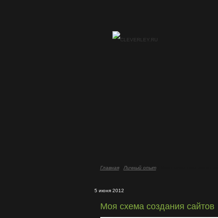
Главная
/
Личный опыт
/ Моя схема создания са
5 июня 2012
Моя схема создания сайтов