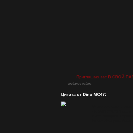
Приглашаю вас
В СВОЙ ПА
создание сайта
Цитата от Dino MC47:
Много рекламы, тупые
Героями стали п*доры 
И все смотрят и думаю
Из молодых умов делать