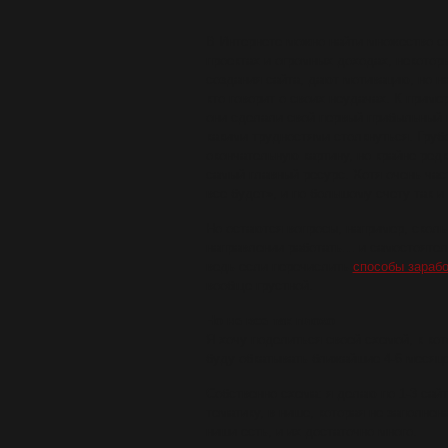
В Интернете можно найти множество с
проектах и огромных доходах, некотор
создания сайта, дают мотивацию, но н
кто говорит о своих неудачах. К пример
они сделали свой первый прибыльный п
какими трудностями столкнуться.
Грубо
окончательную картину, но крайне редк
самый главный ресурс. Хотя очень ча
все будет», и по большому счету так и 
Но остаются вопросы, например, скольк
направлении работать… и самостоятель
ведь если перечислить
способы зарабо
вообще грустной.
Но не все так плохо
Я хочу поделиться своей схемой, к ко
буду обкатывать ближайшие 4-6 месяце
Собственно схема: я делаю по 1-3 сайт
тематику, в нише, которая не заполнен
ниши есть, и их достаточно много.