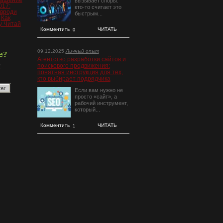
лашение
вызывает споры:
17:
кто-то считает это
авроди
быстрым...
и
Как
у Читай
Комментить
ЧИТАТЬ
0
09.12.2025
Личный опыт
Агентство разработки сайтов и
поискового продвижения:
понятная инструкция для тех,
кто выбирает подрядчика
Если вам нужно не
просто «сайт», а
рабочий инструмент,
который...
Комментить
ЧИТАТЬ
1