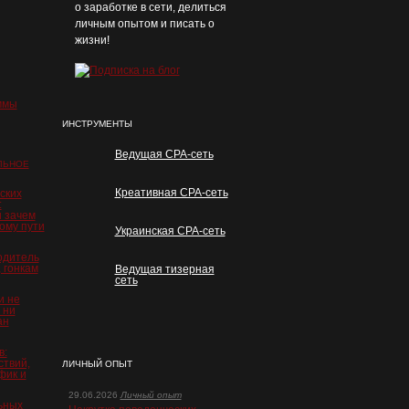
о заработке в сети, делиться
личным опытом и писать о
жизни!
ммы
ИНСТРУМЕНТЫ
Ведущая CPA-сеть
ЛЬНОЕ
Креативная CPA-сеть
ских
:
и зачем
ому пути
Украинская CPA-сеть
одитель
 гонкам
Ведущая тизерная
сеть
и не
 ни
ан
в:
ствий,
ЛИЧНЫЙ ОПЫТ
фик и
29.06.2026
Личный опыт
ьных