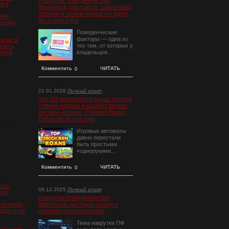
Накрутка поведенческих
и в
факторов для сайта: заманчиво,
опасно и зачем лучше не идти
cken
по этому пути
налоги
Поведенческие
факторы — одна из
агин в
исать
тех тем, от которых у
ннее
владельцев...
Комментить
ЧИТАТЬ
0
21.01.2026
Личный опыт
Топ‑10 развлекательных слотов
с мини‑играми в казахстанских
онлайн‑казино: Chicken Road,
Fishtastic и аналоги
та 1"]
Игровые автоматы
давно перестали
быть простыми
«однорукими...
Комментить
ЧИТАТЬ
0
рсы
09.12.2025
Личный опыт
кой
Накрутка поведенческих
 онлайн
факторов: честный обзор и
щих и не
рейтинг исполнителей
Тема накрутки ПФ