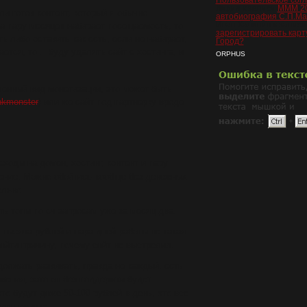
Пользовательское сог
Лидия
к записи
МММ 20
ли готов контент, который я обычно
автобиография С.П.М
Иван Калинин
к запис
за пару месяцев набирает посещаемость, то
зарегистрировать карт
ь либо оставить как есть, если не набирает,
Город?
ается, то… буду удалять сайт с хостинга, и
ORPHUS
ленный вид монетизации, это может быть
inkmonster
) или же сайт под партнерку вроде
ходы на домен, хостинг, контент и пару
нение. Можно обойтись вообще без денежных
ельно.
ть топы по сч запросам уже за месяц-два.
 тысяча рублей и пара дней работы не такая
найти причину, почему сайт не выстрелил.
должать развивать, правда не каждый, есть
жения, зато он без поддержки будет
это будут даже 50-100 рублей в день, это все
для новичка.